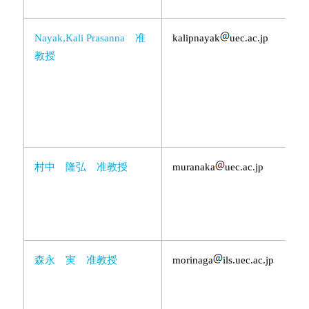
Nayak,Kali Prasanna 准
kalipnayak
uec.ac.jp
教授
村中 隆弘 准教授
muranaka
uec.ac.jp
森永 実 准教授
morinaga
ils.uec.ac.jp