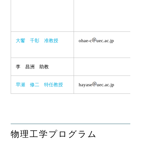
大饗 千彰 准教授
ohae-c
uec.ac.jp
李 昌洲 助教
早瀬 修二 特任教授
hayase
uec.ac.jp
物理工学プログラム